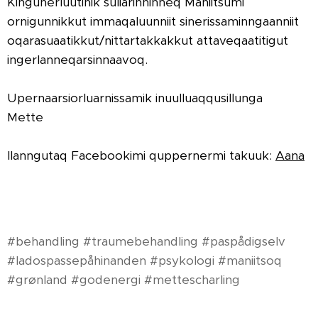
Kingunerluutinik suliarinninneq Maniitsumi
ornigunnikkut immaqaluunniit sinerissaminngaanniit
oqarasuaatikkut/nittartakkakkut attaveqaatitigut
ingerlanneqarsinnaavoq.
Upernaarsiorluarnissamik inuulluaqqusillunga
Mette
Ilanngutaq Facebookimi quppernermi takuuk:
Aana
#behandling #traumebehandling #paspådigselv
#ladospassepåhinanden #psykologi #maniitsoq
#grønland #godenergi #mettescharling