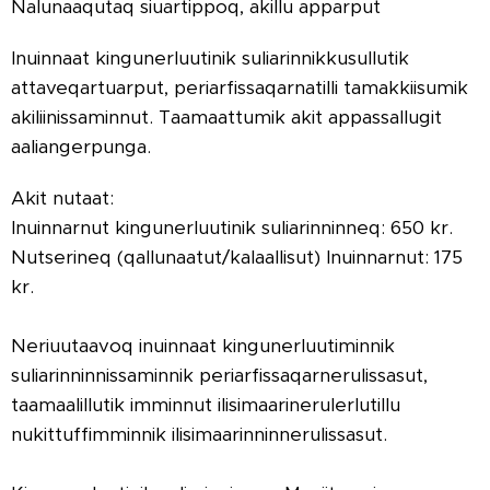
Nalunaaqutaq siuartippoq, akillu apparput
Inuinnaat kingunerluutinik suliarinnikkusullutik
attaveqartuarput, periarfissaqarnatilli tamakkiisumik
akiliinissaminnut. Taamaattumik akit appassallugit
aaliangerpunga.
Akit nutaat:
Inuinnarnut kingunerluutinik suliarinninneq: 650 kr.
Nutserineq (qallunaatut/kalaallisut) Inuinnarnut: 175
kr.
Neriuutaavoq inuinnaat kingunerluutiminnik
suliarinninnissaminnik periarfissaqarnerulissasut,
taamaalillutik imminnut ilisimaarinerulerlutillu
nukittuffimminnik ilisimaarinninnerulissasut.