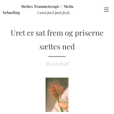
Mettes Traumeterapi // Mette
Scharling
Cand.pæd.pæd.psyk,
traumeterapeut og certificeret sexolog
Uret er sat frem og priserne
sættes ned
30-03-2023