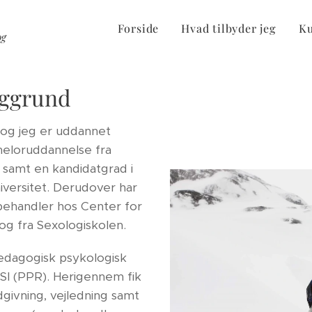
Forside
Hvad tilbyder jeg
Ku
og
aggrund
 og jeg er uddannet
eloruddannelse fra
samt en kandidatgrad i
versitet. Derudover har
ehandler hos Center for
olog fra Sexologiskolen.
ædagogisk psykologisk
ISI (PPR). Herigennem fik
dgivning, vejledning samt