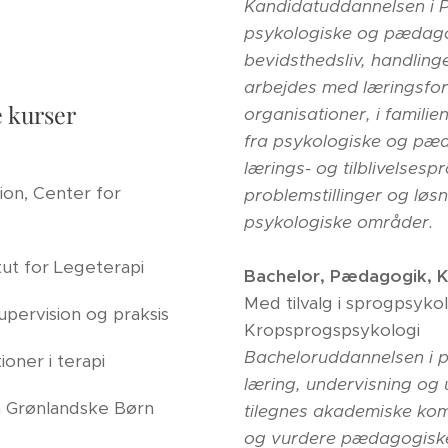
Kandidatuddannelsen i 
psykologiske og pædag
bevidsthedsliv, handling
arbejdes med læringsform
 kurser
organisationer, i familie
fra psykologiske og pæ
lærings- og tilblivelsesp
ion, Center for
problemstillinger og lø
psykologiske områder.
tut for Legeterapi
Bachelor, Pædagogik, K
Med tilvalg i sprogpsykol
upervision og praksis
Kropsprogspsykologi
Bacheloruddannelsen i 
oner i terapi
læring, undervisning o
n Grønlandske Børn
tilegnes akademiske komp
og vurdere pædagogiske