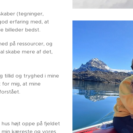
skaber (tegninger,
god erfaring med, at
e billeder bedst.
ed på ressourcer, og
skal skabe mere af det,
g tillid og tryghed i mine
t for mig, at mine
 forstået.
t hus højt oppe på fjeldet
d min kæreste og vores