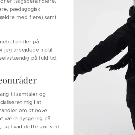
soner (sagsbehandlere,
rere, pædagogisk
orældre med flere) samt
umebehandler på
 jeg arbejdede indtil
 selvstændig på fuld tid.
eområder
ang til samtaler og
aliseret mig i at
 handler om
at have
 at være nysgerrig på,
, og hvad dette gør ved