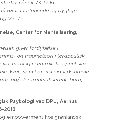
tarter i år sit 73. hold.
 på 68 veluddannede og dygtige
 og Verden.
lse, Center for Mentalisering,
lsen giver fordybelse i
rings- og traumeteori i terapeutisk
over træning i centrale terapeutiske
teknikker, som har vist sig virksomme
satte og/eller traumatiserede børn,
isk Psykologi ved DPU, Aarhus
6-2018
ens og empowerment hos grønlandsk