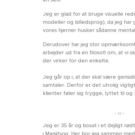
Jeg er glad for at bruge visuelle red
modeller og billedsprog), da jeg har 
vores hjerner husker sådanne mental
Derudover har jeg stor opmærksomh
arbejder ud fra en filosofi om, at vi 
der virker for den enkelte.
Jeg går op i, at der skal være gensidi
samtaler. Derfor er det utrolig vigtig
klienter føler sig trygge, lyttet til og
- 0 -
Jeg er 35 år og bosat i et dejligt rød
i Maniitsoq. Her bor jeg sammen me