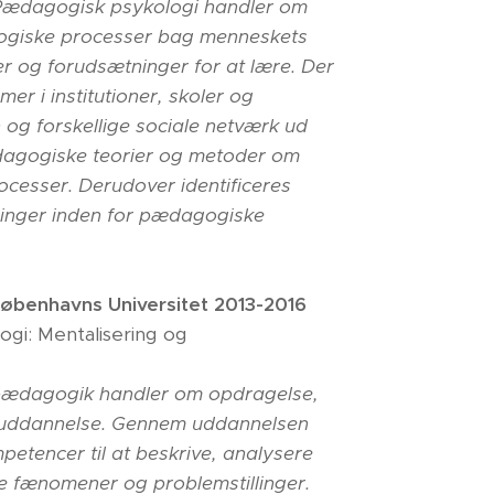
Pædagogisk psykologi handler om
ogiske processer bag menneskets
er og forudsætninger for at lære. Der
er i institutioner, skoler og
n og forskellige sociale netværk ud
dagogiske teorier og metoder om
rocesser. Derudover identificeres
sninger inden for pædagogiske
øbenhavns Universitet 2013-2016
ogi: Mentalisering og
pædagogik handler om opdragelse,
g uddannelse. Gennem uddannelsen
etencer til at beskrive, analysere
 fænomener og problemstillinger.