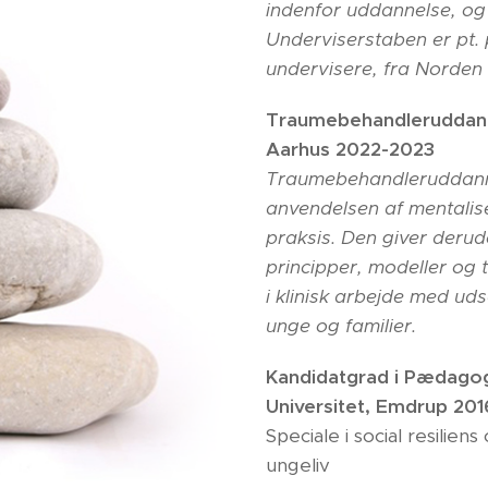
indenfor uddannelse, og s
Underviserstaben er pt.
undervisere, fra Norden
Traumebehandleruddanne
Aarhus 2022-2023
Traumebehandleruddanne
anvendelsen af mentalise
praksis. Den giver derud
principper, modeller og 
i klinisk arbejde med ud
unge og familier.
Kandidatgrad i Pædagog
Universitet, Emdrup 201
Speciale i social resili
ungeliv