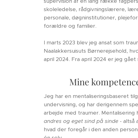
supervision af en lang række fagper
skoleledelse, rådgivningslærere, læ
personale, døgninstitutioner, plejef
forældre og familier.
I marts 2023 blev jeg ansat som tra
Naalakkersuisuts Børnerejsehold, hvor
april 2024. Fra april 2024 er jeg gået
Mine kompetenc
Jeg har en mentaliseringsbaseret tilg
undervisning, og har derigennem speci
arbejde med traumer. Mentalisering
andres og eget sind på sinde
- altså
hvad der foregår i den anden person
én selv.